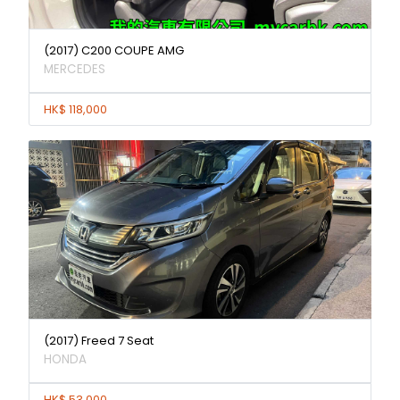
(2017) C200 COUPE AMG
MERCEDES
HK$ 118,000
(2017) Freed 7 Seat
HONDA
HK$ 53,000