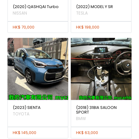
(2020) QASHQAI Turbo
(2022) MODEL Y SR
NISSAN
TESLA
HK$ 70,000
HK$ 198,000
(2023) SIENTA
(2018) 318IA SALOON
SPORT
TOYOTA
BMW
HK$ 145,000
HK$ 63,000