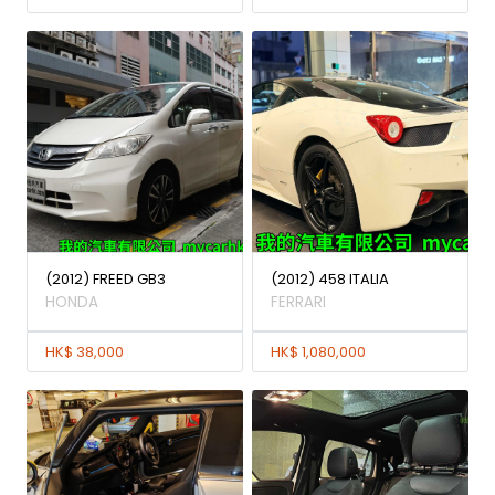
(2012) FREED GB3
(2012) 458 ITALIA
HONDA
FERRARI
HK$ 38,000
HK$ 1,080,000