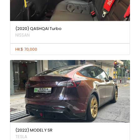
(2020) QASHQAI Turbo
NISSAN
HK$ 70,000
(2022) MODEL Y SR
TESLA