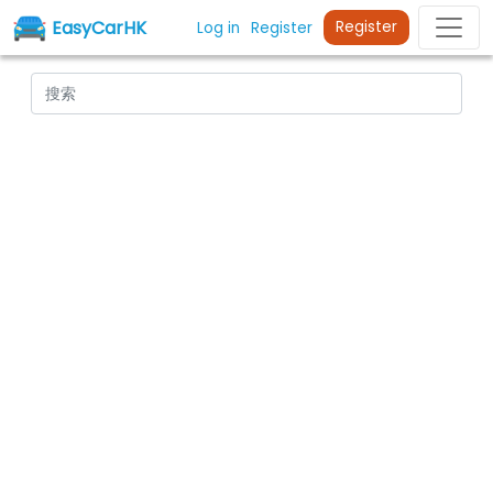
EasyCarHK
Register
Log in
Register