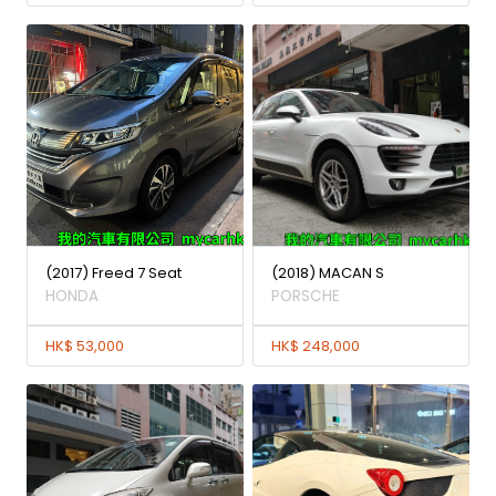
(2017) Freed 7 Seat
(2018) MACAN S
HONDA
PORSCHE
HK$ 53,000
HK$ 248,000