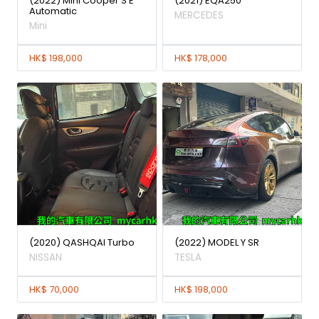
(2022) Mini Cooper S E
(2021) EQA250
Automatic
MERCEDES
Mini
HK$ 198,000
HK$ 178,000
(2020) QASHQAI Turbo
(2022) MODEL Y SR
NISSAN
TESLA
HK$ 70,000
HK$ 198,000