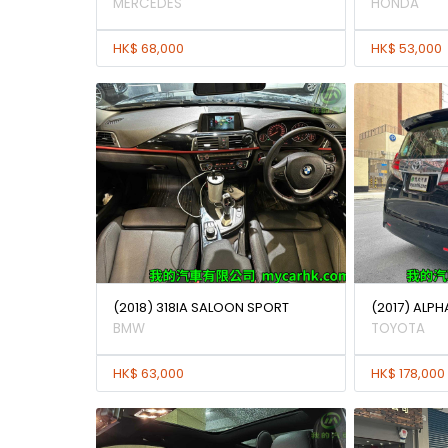
MERCEDES
HONDA
HK$ 68,000
HK$ 53,000
(2018) 318IA SALOON SPORT
(2017) ALPH
BMW
TOYOTA
HK$ 63,000
HK$ 178,000