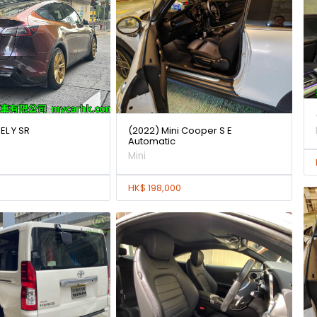
L Y SR
(2022) Mini Cooper S E
Automatic
Mini
HK$ 198,000