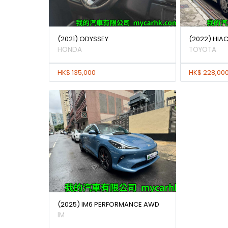
(2021) ODYSSEY
(2022) HIAC
HONDA
TOYOTA
HK$ 135,000
HK$ 228,00
(2025) IM6 PERFORMANCE AWD
IM