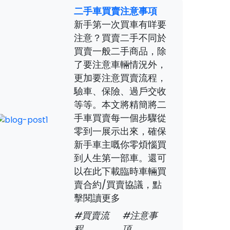
二手車買賣注意事項
新手第一次買車有咩要
注意？買賣二手不同於
買賣一般二手商品，除
了要注意車輛情況外，
更加要注意買賣流程，
驗車、保險、過戶交收
等等。本文將精簡將二
手車買賣每一個步驟從
零到一展示出來，確保
新手車主嘅你零煩惱買
到人生第一部車。還可
以在此下載臨時車輛買
賣合約/買賣協議，點
擊閱讀更多
#買賣流
#注意事
程
項