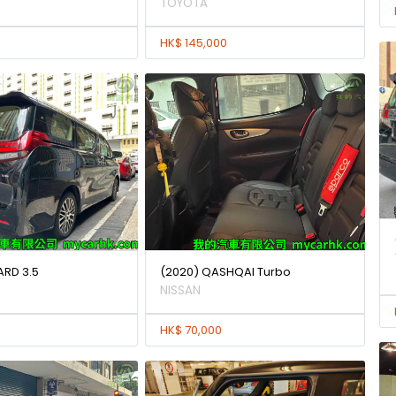
TOYOTA
HK$ 145,000
ARD 3.5
(2020) QASHQAI Turbo
NISSAN
HK$ 70,000