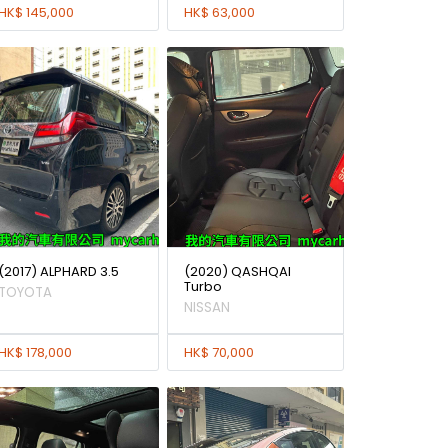
HK$ 145,000
HK$ 63,000
(2017) ALPHARD 3.5
(2020) QASHQAI
Turbo
TOYOTA
NISSAN
HK$ 178,000
HK$ 70,000