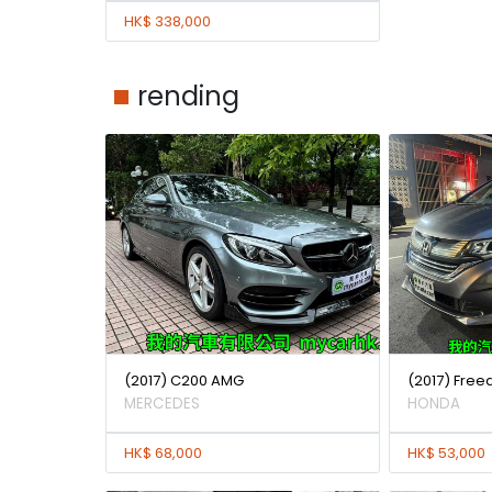
HK$ 338,000
rending
(2017) C200 AMG
(2017) Free
MERCEDES
HONDA
HK$ 68,000
HK$ 53,000