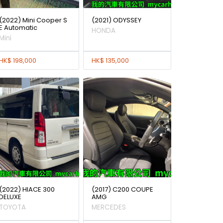
(2022) Mini Cooper S
(2021) ODYSSEY
E Automatic
HONDA
Mini
HK$ 198,000
HK$ 135,000
(2022) HIACE 300
(2017) C200 COUPE
DELUXE
AMG
TOYOTA
MERCEDES