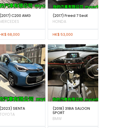
(2017) C200 AMG
(2017) Freed 7 Seat
MERCEDES
HONDA
HK$ 68,000
HK$ 53,000
(2023) SIENTA
(2018) 318IA SALOON
SPORT
TOYOTA
BMW