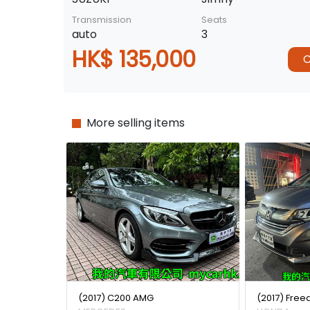
Transmission
Seats
auto
3
HK$ 135,000
C
More selling items
(2017) C200 AMG
(2017) Free