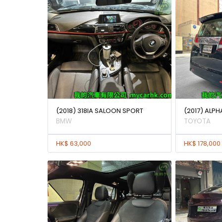
(2018) 318IA SALOON SPORT
(2017) ALPH
BMW
TOYOTA
HK$ 63,000
HK$ 178,000