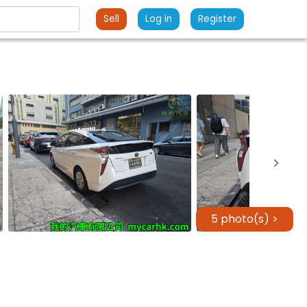
Sell
Log in
Register
5 photo(s) >