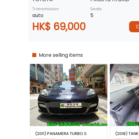
Transmission
Seats
auto
5
HK$ 69,000
C
More selling items
(2011) PANAMERA TURBO S
(2018) TAN