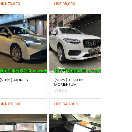
HK$ 70,000
HK$ 98,000
(2025) AION ES
(2022) XC90 B5
MOMENTUM
VOLVO
HK$ 128,000
HK$ 348,000