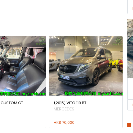
K CUSTOM GT
(2015) VITO 119 BT
MERCEDES
HK$ 70,000