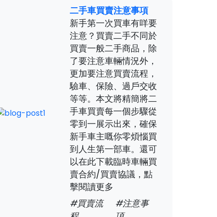
二手車買賣注意事項
新手第一次買車有咩要
注意？買賣二手不同於
買賣一般二手商品，除
了要注意車輛情況外，
更加要注意買賣流程，
驗車、保險、過戶交收
等等。本文將精簡將二
手車買賣每一個步驟從
零到一展示出來，確保
新手車主嘅你零煩惱買
到人生第一部車。還可
以在此下載臨時車輛買
賣合約/買賣協議，點
擊閱讀更多
#買賣流
#注意事
程
項