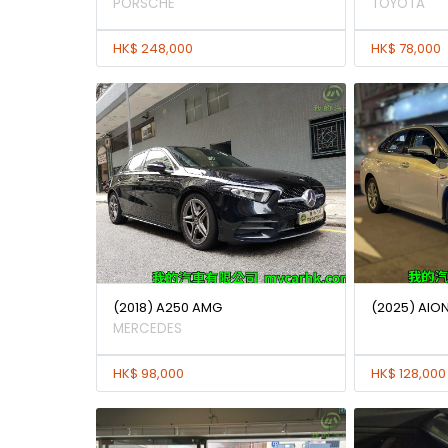
PORSCHE
TOYOTA
HK$ 248,000
HK$ 78,000
(2018) A250 AMG
(2025) AION
MERCEDES
HK$ 98,000
HK$ 128,000