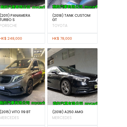
(2011) PANAMERA
(2018) TANK CUSTOM
TURBO S
GT
PORSCHE
TOYOTA
HK$ 248,000
HK$ 78,000
(2015) VITO 119 BT
(2018) A250 AMG
MERCEDES
MERCEDES