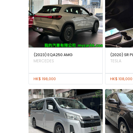
(2023) EQA250 AMG
(2020) SR P
MERCEDES
TESLA
HK$ 198,000
HK$ 108,000