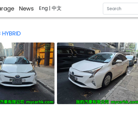
rage
News
Eng
| 中文
8 HYBRID