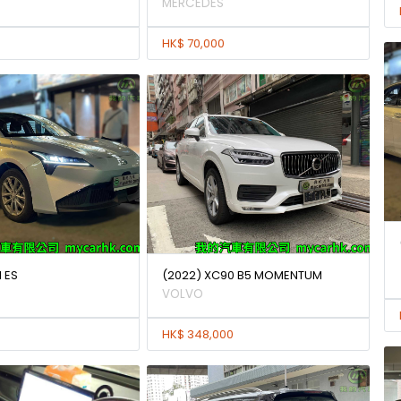
MERCEDES
HK$ 70,000
 ES
(2022) XC90 B5 MOMENTUM
VOLVO
HK$ 348,000