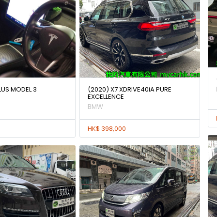
LUS MODEL 3
(2020) X7 XDRIVE40iA PURE
EXCELLENCE
BMW
HK$ 398,000