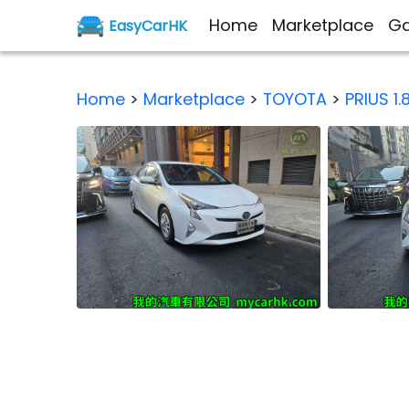
Home
Marketplace
Ga
EasyCarHK
Home
>
Marketplace
>
TOYOTA
>
PRIUS 1.