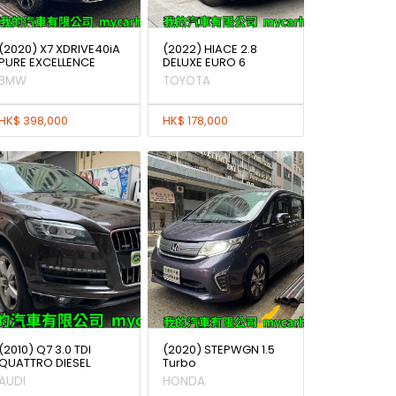
(2020) X7 XDRIVE40iA
(2022) HIACE 2.8
PURE EXCELLENCE
DELUXE EURO 6
BMW
TOYOTA
HK$ 398,000
HK$ 178,000
(2010) Q7 3.0 TDI
(2020) STEPWGN 1.5
QUATTRO DIESEL
Turbo
AUDI
HONDA