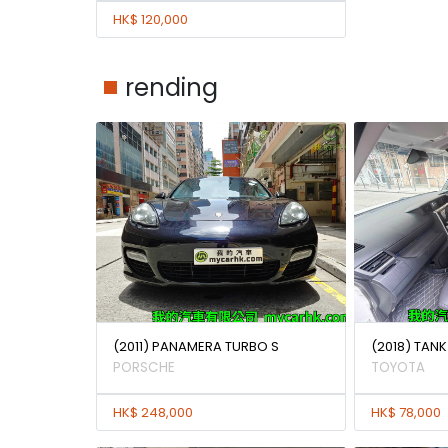
HK$ 120,000
rending
(2011) PANAMERA TURBO S
(2018) TAN
PORSCHE
TOYOTA
HK$ 248,000
HK$ 78,000