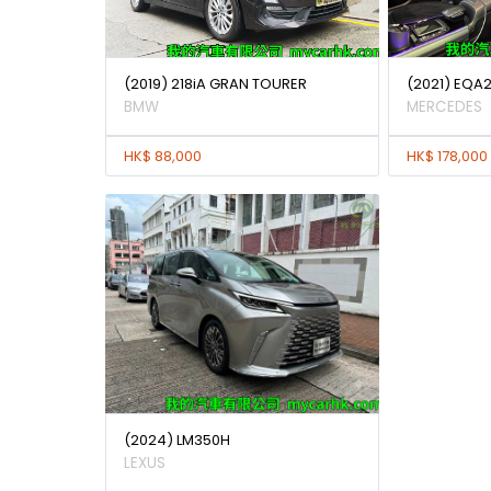
(2019) 218iA GRAN TOURER
(2021) EQA
BMW
MERCEDES
HK$ 88,000
HK$ 178,000
(2024) LM350H
LEXUS