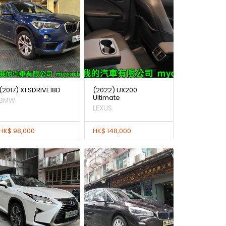
(2017) X1 SDRIVE18D
(2022) UX200
Ultimate
BMW
LEXUS
HK$ 98,000
HK$ 148,000