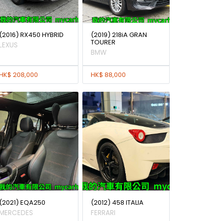
(2016) RX450 HYBRID
(2019) 218iA GRAN
TOURER
LEXUS
BMW
HK$ 208,000
HK$ 88,000
(2021) EQA250
(2012) 458 ITALIA
MERCEDES
FERRARI