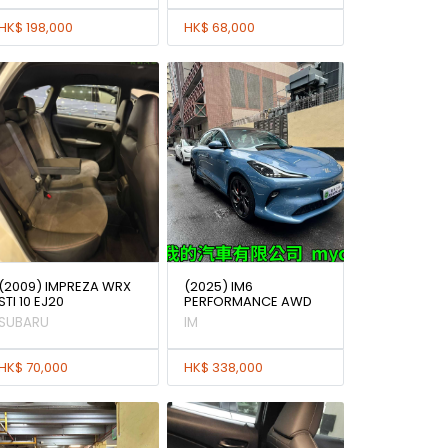
HK$ 198,000
HK$ 68,000
(2009) IMPREZA WRX
(2025) IM6
STI 10 EJ20
PERFORMANCE AWD
SUBARU
IM
HK$ 70,000
HK$ 338,000