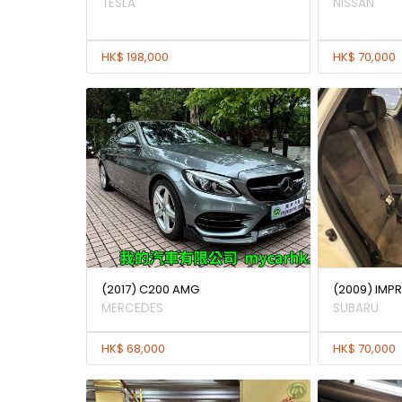
TESLA
NISSAN
HK$ 198,000
HK$ 70,000
(2017) C200 AMG
(2009) IMPR
MERCEDES
SUBARU
HK$ 68,000
HK$ 70,000