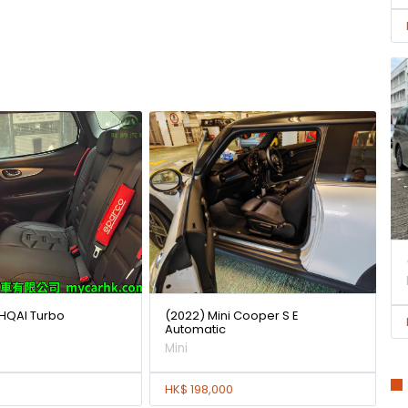
HQAI Turbo
(2022) Mini Cooper S E
Automatic
Mini
HK$ 198,000