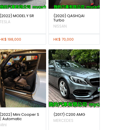
(2022) MODEL Y SR
(2020) QASHQAI
Turbo
TESLA
NISSAN
HK$ 198,000
HK$ 70,000
(2022) Mini Cooper S
(2017) C200 AMG
E Automatic
MERCEDES
Mini