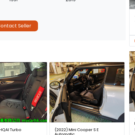
ontact Seller
HQAI Turbo
(2022) Mini Cooper S E
Automatic