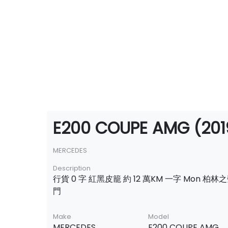
E200 COUPE AMG (201
MERCEDES
Description
行貨 0 字 紅黑皮籠 約 12 萬KM 一字 Mon 柏林
門
Make
Model
MERCEDES
E200 COUPE AMG