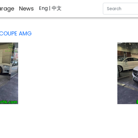
rage
News
Eng
| 中文
 COUPE AMG