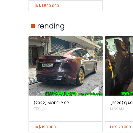
HK$ 1,580,000
rending
(2022) MODEL Y SR
(2020) QAS
TESLA
NISSAN
HK$ 198,000
HK$ 70,000