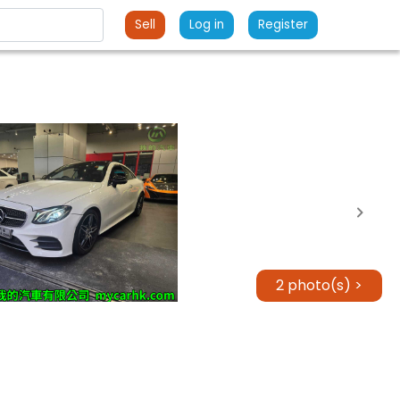
Sell
Log in
Register
2 photo(s) >