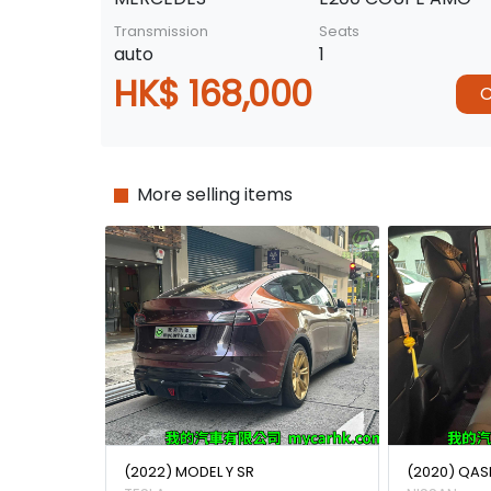
Transmission
Seats
auto
1
HK$ 168,000
C
More selling items
(2022) MODEL Y SR
(2020) QAS