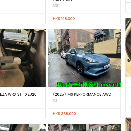
Mini
HK$ 198,000
EZA WRX STI 10 EJ20
(2025) IM6 PERFORMANCE AWD
IM
HK$ 338,000