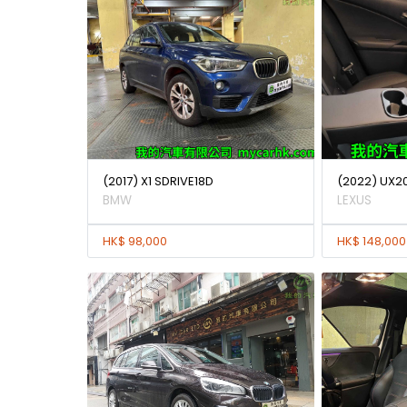
(2017) X1 SDRIVE18D
(2022) UX20
BMW
LEXUS
HK$ 98,000
HK$ 148,000