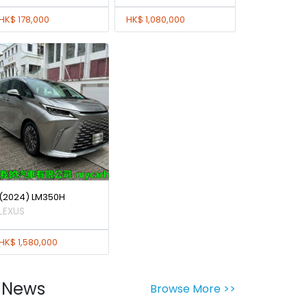
HK$ 178,000
HK$ 1,080,000
(2024) LM350H
LEXUS
HK$ 1,580,000
News
Browse More >>