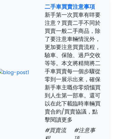
二手車買賣注意事項
新手第一次買車有咩要
注意？買賣二手不同於
買賣一般二手商品，除
了要注意車輛情況外，
更加要注意買賣流程，
驗車、保險、過戶交收
等等。本文將精簡將二
手車買賣每一個步驟從
零到一展示出來，確保
新手車主嘅你零煩惱買
到人生第一部車。還可
以在此下載臨時車輛買
賣合約/買賣協議，點
擊閱讀更多
#買賣流
#注意事
程
項