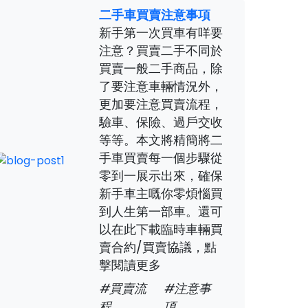
二手車買賣注意事項
新手第一次買車有咩要
注意？買賣二手不同於
買賣一般二手商品，除
了要注意車輛情況外，
更加要注意買賣流程，
驗車、保險、過戶交收
等等。本文將精簡將二
手車買賣每一個步驟從
零到一展示出來，確保
新手車主嘅你零煩惱買
到人生第一部車。還可
以在此下載臨時車輛買
賣合約/買賣協議，點
擊閱讀更多
#買賣流
#注意事
程
項