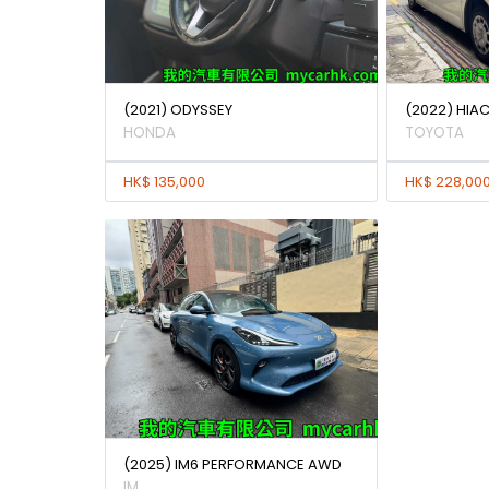
(2021) ODYSSEY
(2022) HIAC
HONDA
TOYOTA
HK$ 135,000
HK$ 228,00
(2025) IM6 PERFORMANCE AWD
IM