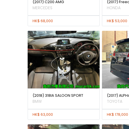
(2017) C200 AMG
(2017) Free
MERCEDES
HONDA
HK$ 68,000
HK$ 53,000
(2018) 318IA SALOON SPORT
(2017) ALPH
BMW
TOYOTA
HK$ 63,000
HK$ 178,000