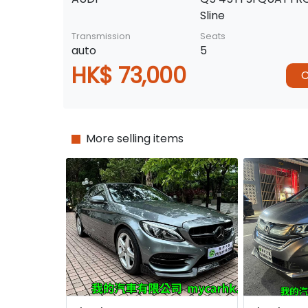
Sline
Transmission
Seats
auto
5
HK$ 73,000
C
More selling items