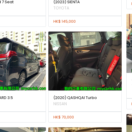
d 7 Seat
(2023) SIENTA
TOYOTA
HK$ 145,000
ARD 3.5
(2020) QASHQAI Turbo
NISSAN
HK$ 70,000