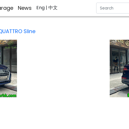
rage
News
Eng
| 中文
QUATTRO Sline