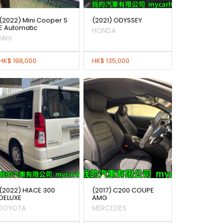
(2022) Mini Cooper S
(2021) ODYSSEY
E Automatic
HONDA
Mini
HK$ 198,000
HK$ 135,000
(2022) HIACE 300
(2017) C200 COUPE
DELUXE
AMG
TOYOTA
MERCEDES