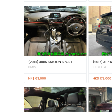
(2018) 318IA SALOON SPORT
(2017) ALPH
BMW
TOYOTA
HK$ 63,000
HK$ 178,000