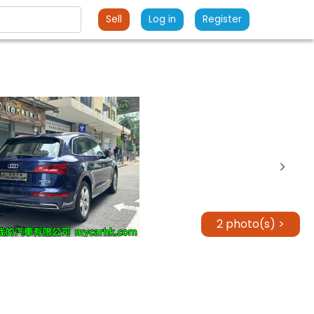
Sell
Log in
Register
2 photo(s) >