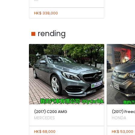
HK$ 338,000
rending
(2017) C200 AMG
(2017) Free
MERCEDES
HONDA
HK$ 68,000
HK$ 53,000