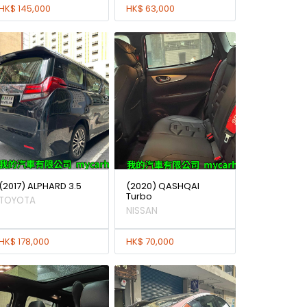
HK$ 145,000
HK$ 63,000
(2017) ALPHARD 3.5
(2020) QASHQAI
Turbo
TOYOTA
NISSAN
HK$ 178,000
HK$ 70,000