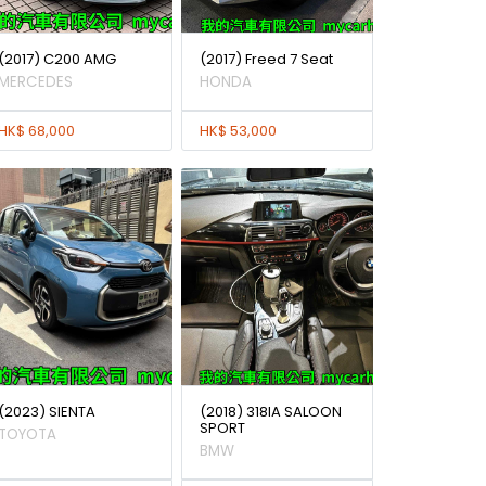
(2017) C200 AMG
(2017) Freed 7 Seat
MERCEDES
HONDA
HK$ 68,000
HK$ 53,000
(2023) SIENTA
(2018) 318IA SALOON
SPORT
TOYOTA
BMW