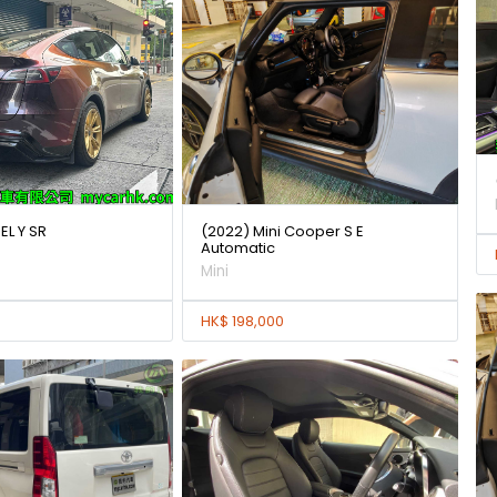
L Y SR
(2022) Mini Cooper S E
Automatic
Mini
HK$ 198,000