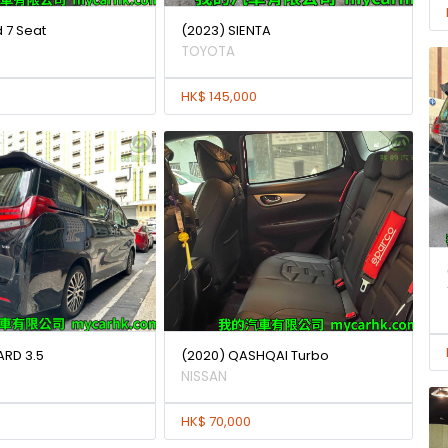
d 7 Seat
(2023) SIENTA
TOYOTA
HK$ 145,000
ARD 3.5
(2020) QASHQAI Turbo
NISSAN
HK$ 70,000