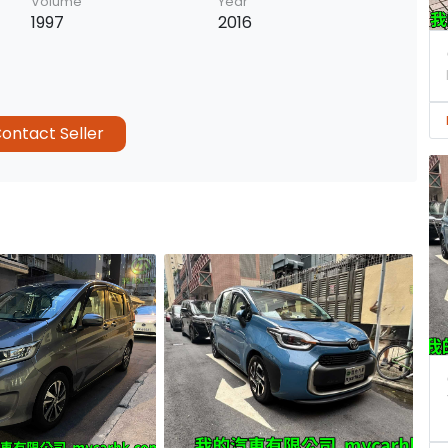
Volume
Year
1997
2016
ontact Seller