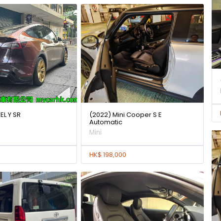
L Y SR
(2022) Mini Cooper S E
Automatic
Mini
HK$ 198,000