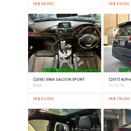
HK$ 68,000
HK$ 53,000
(2018) 318IA SALOON SPORT
(2017) ALPH
BMW
TOYOTA
HK$ 63,000
HK$ 178,000