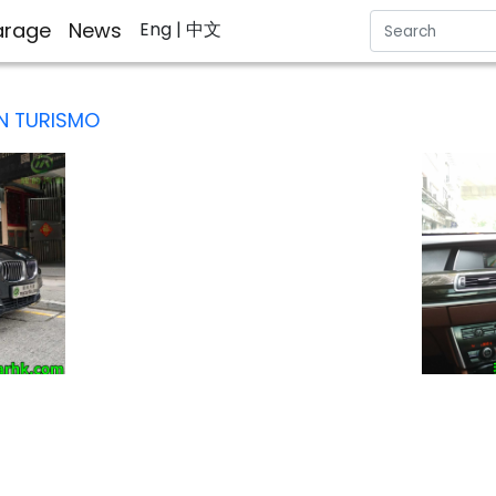
rage
News
Eng
| 中文
N TURISMO