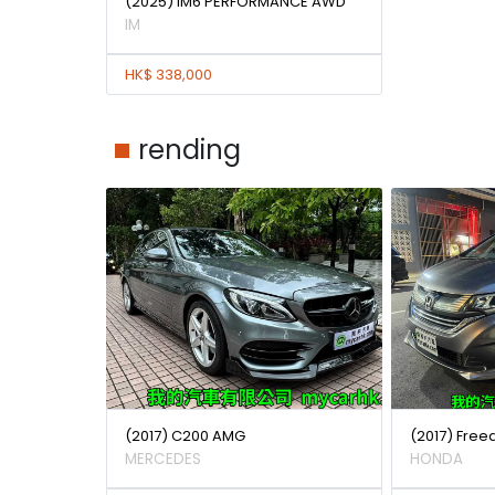
(2025) IM6 PERFORMANCE AWD
IM
HK$ 338,000
rending
(2017) C200 AMG
(2017) Free
MERCEDES
HONDA