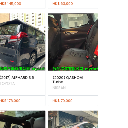
HK$ 145,000
HK$ 63,000
(2017) ALPHARD 3.5
(2020) QASHQAI
Turbo
TOYOTA
NISSAN
HK$ 178,000
HK$ 70,000