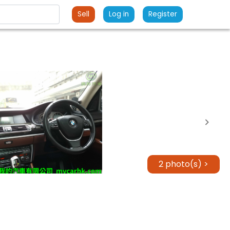
Sell
Log in
Register
2 photo(s) >