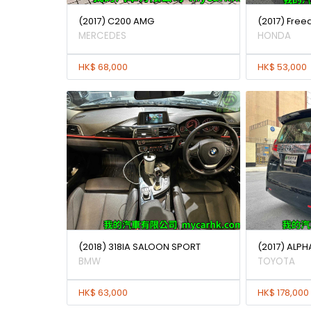
(2017) C200 AMG
(2017) Free
MERCEDES
HONDA
HK$ 68,000
HK$ 53,000
(2018) 318IA SALOON SPORT
(2017) ALPH
BMW
TOYOTA
HK$ 63,000
HK$ 178,000