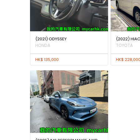
(2021) ODYSSEY
(2022) HIAC
HONDA
TOYOTA
HK$ 135,000
HK$ 228,00