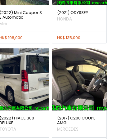
(2022) Mini Cooper S
(2021) ODYSSEY
E Automatic
HONDA
Mini
HK$ 198,000
HK$ 135,000
(2022) HIACE 300
(2017) C200 COUPE
DELUXE
AMG
TOYOTA
MERCEDES