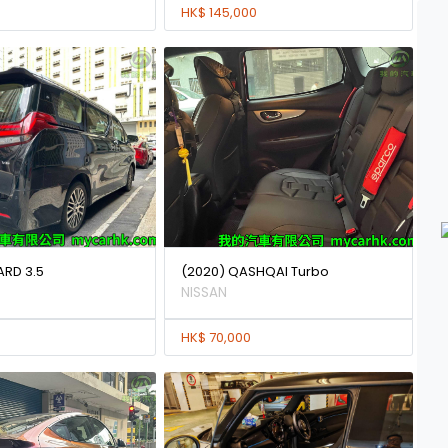
HK$ 145,000
ARD 3.5
(2020) QASHQAI Turbo
NISSAN
HK$ 70,000