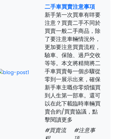
二手車買賣注意事項
新手第一次買車有咩要
注意？買賣二手不同於
買賣一般二手商品，除
了要注意車輛情況外，
更加要注意買賣流程，
驗車、保險、過戶交收
等等。本文將精簡將二
手車買賣每一個步驟從
零到一展示出來，確保
新手車主嘅你零煩惱買
到人生第一部車。還可
以在此下載臨時車輛買
賣合約/買賣協議，點
擊閱讀更多
#買賣流
#注意事
程
項