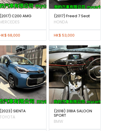
(2017) C200 AMG
(2017) Freed 7 Seat
MERCEDES
HONDA
HK$ 68,000
HK$ 53,000
(2023) SIENTA
(2018) 318IA SALOON
SPORT
TOYOTA
BMW