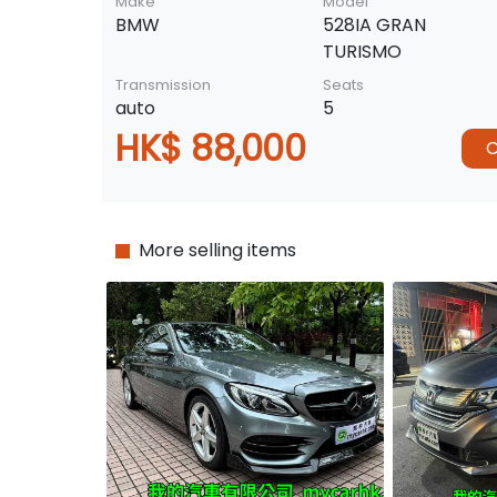
Make
Model
BMW
528IA GRAN
TURISMO
Transmission
Seats
auto
5
HK$ 88,000
C
More selling items