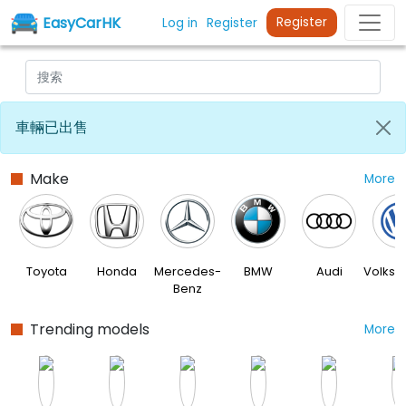
EasyCarHK
Register
Log in
Register
車輛已出售
Make
More
Toyota
Honda
Mercedes-
BMW
Audi
Volks
Benz
Trending models
More