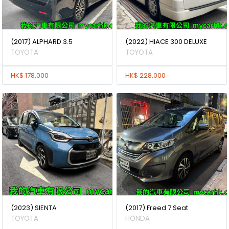
(2017) ALPHARD 3.5
(2022) HIACE 300 DELUXE
TOYOTA
TOYOTA
HK$ 178,000
HK$ 228,000
(2023) SIENTA
(2017) Freed 7 Seat
TOYOTA
HONDA