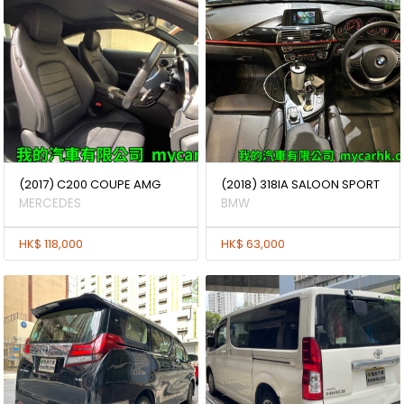
(2017) C200 COUPE AMG
(2018) 318IA SALOON SPORT
MERCEDES
BMW
HK$ 118,000
HK$ 63,000