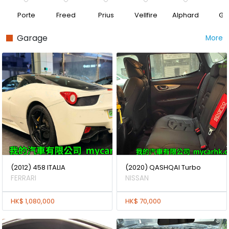
Porte
Freed
Prius
Vellfire
Alphard
Gol
Garage
More
(2012) 458 ITALIA
(2020) QASHQAI Turbo
FERRARI
NISSAN
HK$ 1,080,000
HK$ 70,000